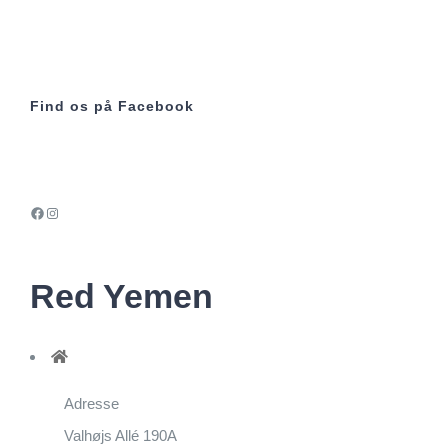
Find os på Facebook
Facebook
Instagram
Red Yemen
Adresse
Valhøjs Allé 190A