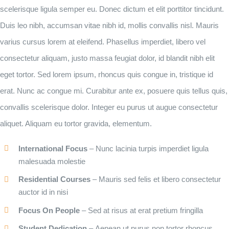
scelerisque ligula semper eu. Donec dictum et elit porttitor tincidunt.
Duis leo nibh, accumsan vitae nibh id, mollis convallis nisl. Mauris
varius cursus lorem at eleifend. Phasellus imperdiet, libero vel
consectetur aliquam, justo massa feugiat dolor, id blandit nibh elit
eget tortor. Sed lorem ipsum, rhoncus quis congue in, tristique id
erat. Nunc ac congue mi. Curabitur ante ex, posuere quis tellus quis,
convallis scelerisque dolor. Integer eu purus ut augue consectetur
aliquet. Aliquam eu tortor gravida, elementum.
International Focus
– Nunc lacinia turpis imperdiet ligula
malesuada molestie
Residential Courses
– Mauris sed felis et libero consectetur
auctor id in nisi
Focus On People
– Sed at risus at erat pretium fringilla
Student Dedication
– Aenean ut purus non tortor rhoncus